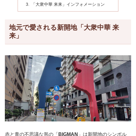
「大衆中華 来来」インフォメーション
地元で愛される新開地「大衆中華 来
来」
赤と青の不思議な形の「
BIGMAN
」は新開地のシンボル