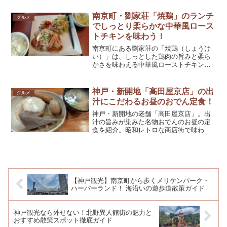
気のみそラーメンです。
南京町・劉家荘「焼鶏」のランチ
グルメ
でしっとり柔らかな中華風ロース
トチキンを味わう！
南京町にある劉家荘の「焼鶏（しょうけ
い）」は、しっとした鶏肉の旨みと柔ら
かさを味わえる中華風ローストチキン。
ボリューム満点でお手軽価格、大満足ま
ちがいなし。
神戸・新開地「高田屋京店」の出
グルメ
汁にこだわるお昼のおでん定食！
神戸・新開地の老舗「高田屋京店」。出
汁の旨みが染みた名物おでんのお昼の定
食を紹介。昭和レトロな商店街で味わ
う、心温まる神戸グルメスポットです。
【神戸観光】南京町から歩くメリケンパーク・
ハーバーランド！ 海沿いの遊歩道散策ガイド
神戸観光なら外せない！北野異人館街の魅力と
おすすめ散策スポット徹底ガイド