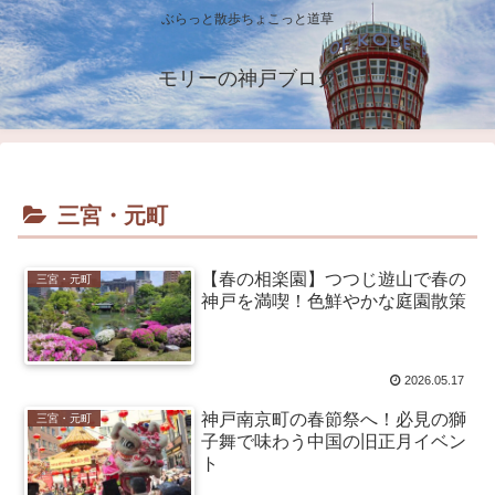
ぶらっと散歩ちょこっと道草
モリーの神戸ブログ
三宮・元町
【春の相楽園】つつじ遊山で春の
三宮・元町
神戸を満喫！色鮮やかな庭園散策
2026.05.17
神戸南京町の春節祭へ！必見の獅
三宮・元町
子舞で味わう中国の旧正月イベン
ト