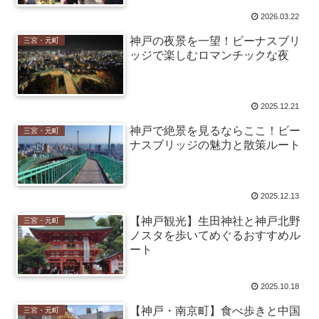
2026.03.22
神戸の夜景を一望！ビーナスブリ
三宮・元町
ッジで楽しむロマンチックな夜
2025.12.21
神戸で絶景を見るならここ！ビー
三宮・元町
ナスブリッジの魅力と散策ルート
2025.12.13
【神戸観光】生田神社と神戸北野
三宮・元町
ノスタを歩いてめぐるおすすめル
ート
2025.10.18
【神戸・南京町】食べ歩きと中国
三宮・元町